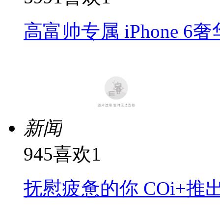
高富帅专属 iPhone 
新闻
945
喜欢
1
抚慰疲惫的你 COi+