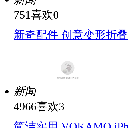
751
喜欢
0
新奇配件 创意变形折叠iP
新闻
4966
喜欢
3
简洁实用 VOKAMO iP