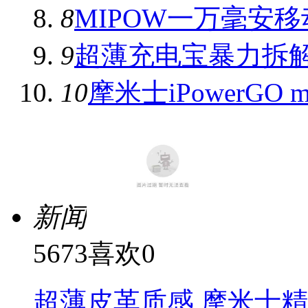
8
MIPOW一万毫安
9
超薄充电宝暴力拆
10
摩米士iPowerGO 
新闻
5673
喜欢
0
超薄皮革质感 摩米士