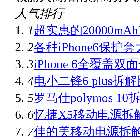
人气排行
1
超实惠的20000mA
2
各种iPhone6保护
3
iPhone 6全覆盖双
4
电小二锋6 plus拆
5
罗马仕polymos 1
6
忆捷X5移动电源拆
7
佳的美移动电源拆