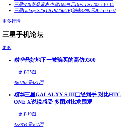
三星W26新品青岛小超16999元16+512G
2025-10-14
三星Galaxy S25(12GB/256GB)湖南4899元
2025-05-07
更多行情
三星手机论坛
更多
精华
鼎好地下一被骗买的高仿9300
更多25图
480782看
431回
精华
三星GALALXY S III已经到手 对比HTC
ONE X说说感受 多图对比求围观
更多19图
423854看
567回