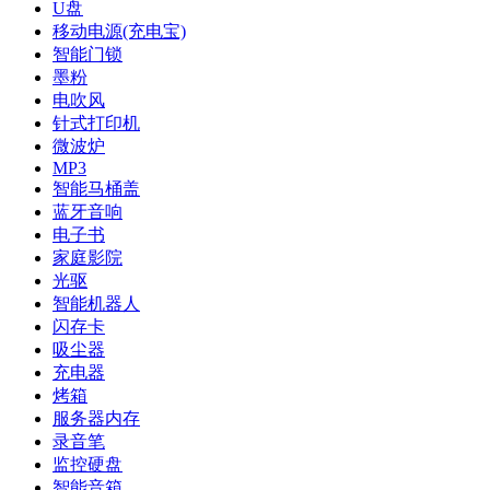
U盘
移动电源(充电宝)
智能门锁
墨粉
电吹风
针式打印机
微波炉
MP3
智能马桶盖
蓝牙音响
电子书
家庭影院
光驱
智能机器人
闪存卡
吸尘器
充电器
烤箱
服务器内存
录音笔
监控硬盘
智能音箱