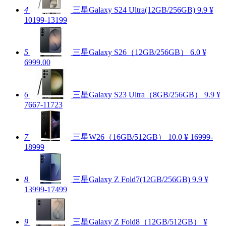
4
三星Galaxy S24 Ultra(12GB/256GB)
9.9
¥
10199-13199
5
三星Galaxy S26（12GB/256GB）
6.0
¥
6999.00
6
三星Galaxy S23 Ultra（8GB/256GB）
9.9
¥
7667-11723
7
三星W26（16GB/512GB）
10.0
¥ 16999-
18999
8
三星Galaxy Z Fold7(12GB/256GB)
9.9
¥
13999-17499
9
三星Galaxy Z Fold8（12GB/512GB）
¥