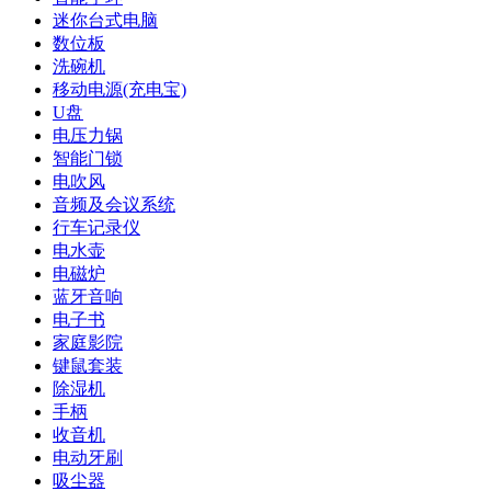
迷你台式电脑
数位板
洗碗机
移动电源(充电宝)
U盘
电压力锅
智能门锁
电吹风
音频及会议系统
行车记录仪
电水壶
电磁炉
蓝牙音响
电子书
家庭影院
键鼠套装
除湿机
手柄
收音机
电动牙刷
吸尘器