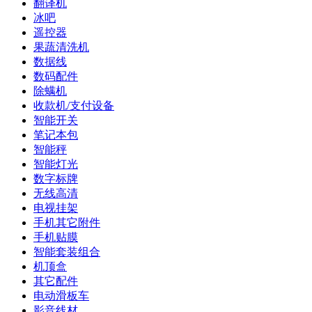
翻译机
冰吧
遥控器
果蔬清洗机
数据线
数码配件
除螨机
收款机/支付设备
智能开关
笔记本包
智能秤
智能灯光
数字标牌
无线高清
电视挂架
手机其它附件
手机贴膜
智能套装组合
机顶盒
其它配件
电动滑板车
影音线材