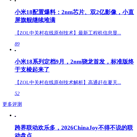
小米18配置爆料：2nm芯片、双2亿影像，小直
屏旗舰继续堆满
【ZOL中关村在线原创技术】最新工程机信息显...
89
小米18系列定档9月，2nm骁龙首发，标准版终
于支棱起来了
【ZOL中关村在线原创技术解析】高通赶在夏天...
52
更多评测
跨界联动欢乐多，2026ChinaJoy不得不说的联
动盘点